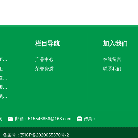
栏目导航
加入我们
易燃品毒害品存储柜防火防爆化学品安全柜
产品中心
在线留言
柜
荣誉资质
联系我们
十二门净气型无管道药品柜化学品存储柜
易燃品存储柜机械锁（全钢系列）
易燃品存储柜密码锁（全钢系列）
司
邮箱：515546856@163.com
传真：
ed. 备案号：
苏ICP备2020055370号-2