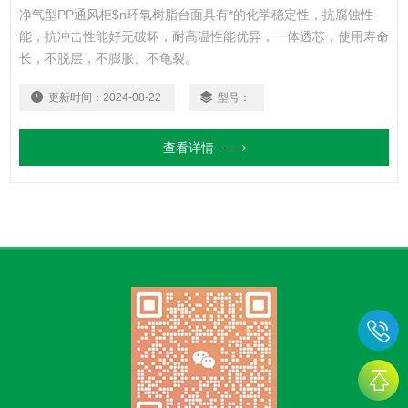
净气型PP通风柜$n环氧树脂台面具有*的化学稳定性，抗腐蚀性
能，抗冲击性能好无破坏，耐高温性能优异，一体透芯，使用寿命
长，不脱层，不膨胀、不龟裂。
更新时间：
2024-08-22
型号：
查看详情