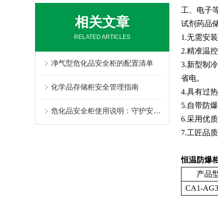
工、电子
相关文章
试剂药品
优点：1.无需
RELATED ARTICLES
2.精准温
净气型危化品安全柜的配置清单
3.新型
省电。
化学品存储柜安全管理指南
4.具有过
5.自带
危化品安全柜使用说明：守护安全的每一步
6.采用优
7.工匠
恒温防爆
产品
CA1-AG3