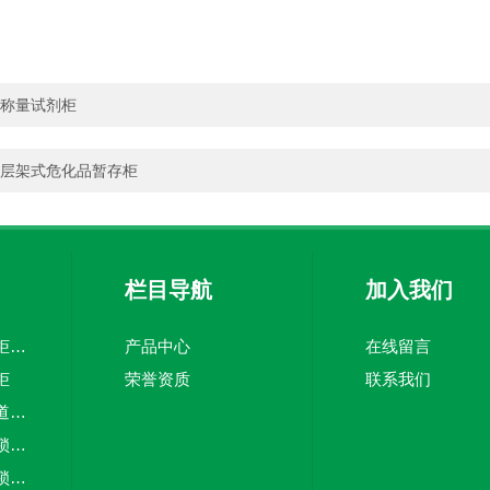
称量试剂柜
层架式危化品暂存柜
栏目导航
加入我们
易燃品毒害品存储柜防火防爆化学品安全柜
产品中心
在线留言
柜
荣誉资质
联系我们
十二门净气型无管道药品柜化学品存储柜
易燃品存储柜机械锁（全钢系列）
易燃品存储柜密码锁（全钢系列）