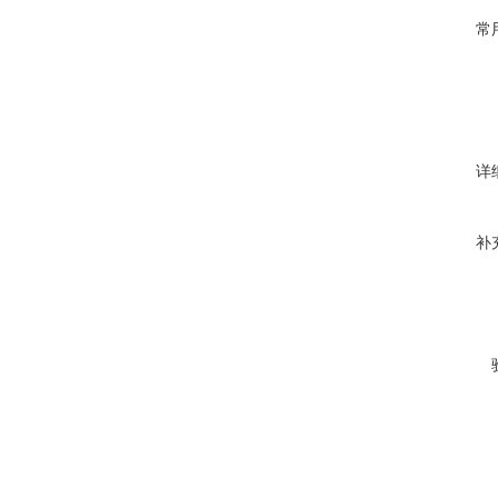
常
详
补