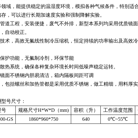
等领域
，
能提供稳定的温湿度环境，模拟各种气候条件，特别适
储存
，
可以进行长期加速度实验和强制降解实验。
安装管道工程，安装便捷，废气不外排，新型本系列均采用优质镜
控，自动校正。
制冷技术，高效无氟线性制冷压缩机，恒定持续的功率输出及高效
热保护功能，无氟制冷剂，环保节能
防爆散热系统，确保各种复杂环境长时间低噪声稳定运转。
质镜面不锈钢内胆易清洁，箱内隔板间距可调
品质，包括螺丝和加热管都是采用优质不锈钢，做工精细，用料厚
柜
型号尺寸：
型号
规格尺寸
H*W*D
（
mm)
容积（升）
工作温度范围
00-GS
1860*960*750
640
0℃~55℃