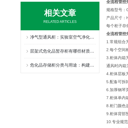
全流程管控
规格型号：GS
相关文章
产品尺寸：H1
RELATED ARTICLES
每个柜子存储
全流程管控
净气型通风柜：实验室空气净化的守护者
1.常规组
2.每个空
层架式危化品暂存柜有哪些材质可选
3.柜体内
危化品存储柜分类与用途：构建实验室安全的第一道防线
通风时内箱
4.柜体层
5.配备可
6.加厚钢琴
7.柜体单内
8.柜门颜
9.柜体背
10.专业