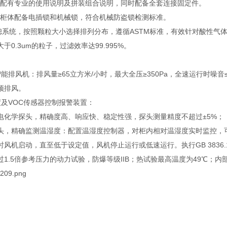
柜内配有专业的使用说明及拼装组合说明，同时配备全套连接固定件。
锁：柜体配备电插锁和机械锁，符合机械防盗锁检测标准。
效过滤系统，按照颗粒大小选择排列分布，遵循ASTM标准，有效针对酸性气
于0.3um的粒子，过滤效率达99.995%。
能排风机：排风量≥65立方米/小时，最大全压≥350Pa，全速运行时噪音
预排风。
度及VOC传感器控制报警装置：
电化学探头，精确度高、响应快、稳定性强，探头测量精度不超过±5%；
头，精确监测温湿度：配置温湿度控制器，对柜内相对温湿度实时监控，
风机启动，直至低于设定值，风机停止运行或低速运行。执行GB 3836.1-201
1.5倍参考压力的动力试验，防爆等级IIB；热试验最高温度为49℃；内部点