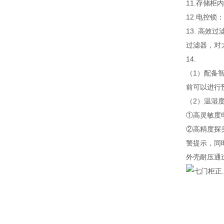
11.存储
12.电控
13. 高
过滤器，对大
14.
（1）配备智
前可以进行
（2）温湿
①高灵敏度
②高精度探
警提示，同时
外壳耐压通过