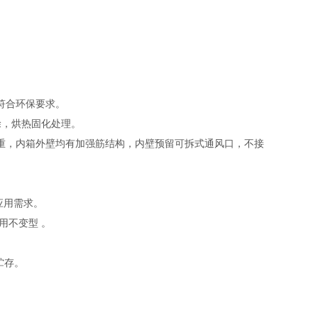
符合环保要求。
涂，烘热固化处理。
承重，内箱外壁均有加强筋结构，内壁预留可拆式通风口，不接
应用需求。
用不变型 。
贮存。