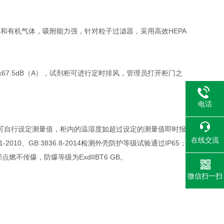
体和有机气体，吸附能力强，针对粒子过滤器，采用高效HEPA
≤67.5dB（A），试剂柜可进行定时排风，管理员打开柜门之
电话
可自行设定测量值，柜内的温湿度如超过设定的测量值即时报
在线交流
0、GB 3836.8-2014检测外壳防护等级试验通过IP65；
燃不传爆，防爆等级为ExdIIBT6 GB。
微信扫一扫