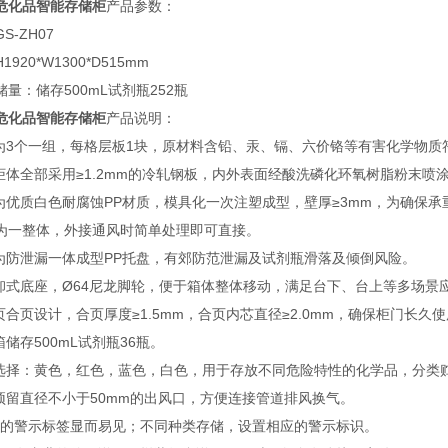
危化品智能存储柜
产品参数：
-ZH07
920*W1300*D515mm
量：储存500mL试剂瓶252瓶
危化品智能存储柜
产品说明：
合为3个一组，每格层板1块，原材料含铅、汞、镉、六价铬等有害化学物质
间柜体全部采用≥1.2mm的冷轧钢板，内外表面经酸洗磷化环氧树脂粉末喷
箱为优质白色耐腐蚀PP材质，模具化一次注塑成型，壁厚≥3mm，为确保
为一整体，外接通风时简单处理即可直接。
板为防泄漏一体成型PP托盘，有郊防范泄漏及试剂瓶滑落及倾倒风险。
拆卸式底座，Ø64尼龙脚轮，便于箱体整体移动，满足台下、台上等多场景
页合页设计，合页厚度≥1.5mm，合页内芯直径≥2.0mm，确保柜门长久使
箱储存500mL试剂瓶36瓶。
色选择：黄色，红色，蓝色，白色，用于存放不同危险特性的化学品，分类
部预留直径不小于50mm的出风口，方便连接管道排风换气。
规范的警示标签显而易见；不同种类存储，设置相应的警示标识。