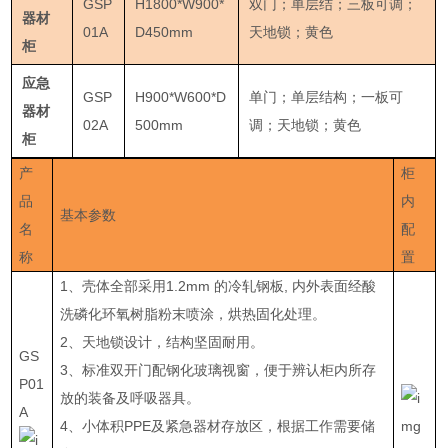
GSP
H1800*W900*
双门；单层结；三板可调；
器材
01A
D450mm
天地锁；黄色
柜
应急
GSP
H900*W600*D
单门；单层结构；一板可
器材
02A
500mm
调；天地锁；黄色
柜
产
柜
品
内
基本参数
名
配
称
置
1、壳体全部采用1.2mm 的冷轧钢板, 内外表面经酸
洗磷化环氧树脂粉末喷涂，烘热固化处理。
2、天地锁设计，结构坚固耐用。
GS
3、标准双开门配钢化玻璃视窗，便于辨认柜内所存
P01
放的装备及呼吸器具。
A
4、小体积PPE及紧急器材存放区，根据工作需要储