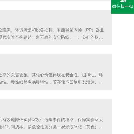
微信扫一扫
全隐患、环境污染和设备损耗。耐酸碱聚丙烯（PP）器皿
现代实验室构建起一道可靠的安全防线。一、良好的耐腐
lypropylene）塑料通过大型注塑机或专业工艺焊接
效率的关键设施。其核心价值体现在安全性、组织性、环
蚀性、毒性或易燃易爆特性，若存储不当易引发泄漏、火
收集意外溢出物；部分防爆型柜体采用特殊结构设计，能
以有效地降低实验室发生危险事件的概率，保障实验室人
时间成本。按危险性质分类‌：‌易燃液体柜‌（黄色）：