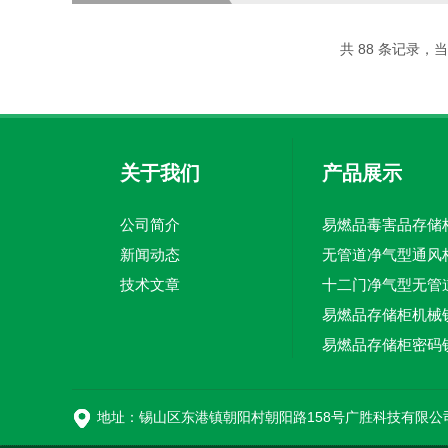
存放闪点≤60℃的液体（如甲醇、
（白色/蓝色）：白色PP柜存放...
共 88 条记录，当前
关于我们
产品展示
公司简介
新闻动态
无管道净气型通风
技术文章
PP强酸强碱存储柜
地址：锡山区东港镇朝阳村朝阳路158号广胜科技有限公