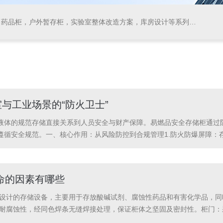
药品柜，户外暂存柜，实验室整体改造方案，库房设计等系列产品
与工业场景的“防火卫士”
液体的规范存储直接关系到人员安全与财产保障。易燃品安全存储柜通过
遵循安全规范。一、核心作用：从风险防控到合规管理1.防火防爆屏障：
。2.防泄漏与通风设计：柜体底部设置防漏液槽（容量≥15L），可承接意
.
命的因素有哪些
室设计的存储设备，主要用于存放酸碱试剂、腐蚀性药品和有害化学品，同
有耐腐蚀性，经同色焊条无缝焊接处理，保证柜体之坚固及密封性。柜门：采
色PP（聚丙烯）板制作，四周有立边，一次注塑成型。整体设计为活动