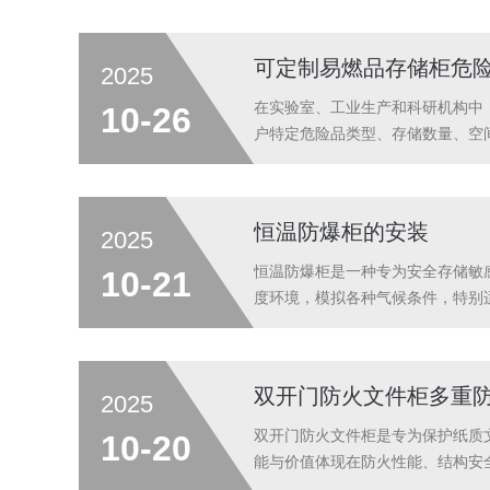
立边可获得一定程度的防溢效果。影响
可定制易燃品存储柜危险
2025
在实验室、工业生产和科研机构中
10-26
户特定危险品类型、存储数量、空
防火防泄漏和智能管理于一体的动
储的具体风险进行专业评估。这包括：1
恒温防爆柜的安装
2025
恒温防爆柜是一种专为安全存储敏
10-21
度环境，模拟各种气候条件，特别
环境评估‌：确认安装区域符合爆炸
核对柜体铭牌防爆标志（如ExdⅡBT4.
双开门防火文件柜多重
2025
双开门防火文件柜是专为保护纸质
10-20
能与价值体现在防火性能、结构安
求柜体在外部温度达1000℃的火