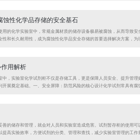
控...
腐蚀性化学品存储的安全基石
使用的化学实验室中，常规金属材质的储存设备极易被腐蚀，从而导致安
全性和长久耐用性，成为腐蚀性化学品安全存储的首要选择解决方案，为
酸碱PP器皿柜最核心的优势在于其抗化学腐蚀能力。柜体采用优质聚丙烯（Po
心作用解析
室中，实验室化学试剂柜不仅是存储工具，更是保障人员安全、提升管理
利开展奠定基础。一、安全屏障：防范风险的核心设计化学试剂常具有腐
蚀材质（如不锈钢、聚丙烯）隔绝试剂与柜体反应，搭配防泄漏托盘及时
，带锁柜门限制非...
妥善的储存和管理，就会对人员和实验室造成危害。试剂暂存柜的使用可
提高实验效率，方便试剂的分类、管理和查找，减少实验室管理的工作量和