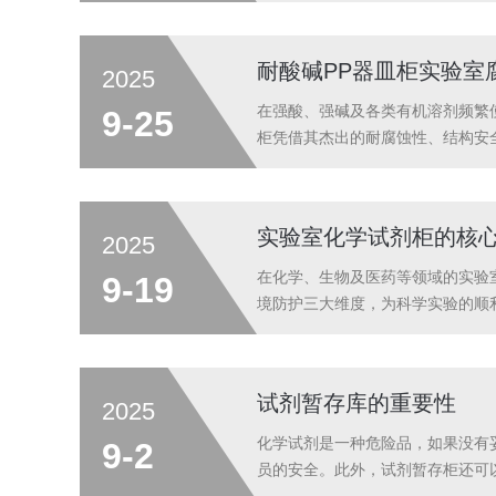
体采用1.2mm厚优质冷轧钢板，经数
耐酸碱PP器皿柜实验室
2025
在强酸、强碱及各类有机溶剂频繁
9-25
柜凭借其杰出的耐腐蚀性、结构安
蚀性能：从材质到结构的全面防护耐
而成。PP材料本身对绝大多数无...
实验室化学试剂柜的核
2025
在化学、生物及医药等领域的实验
9-19
境防护三大维度，为科学实验的顺
灾甚至爆炸事故。试剂柜通过耐腐
抑制静电火花，降低爆炸风险。此外
试剂暂存库的重要性
2025
化学试剂是一种危险品，如果没有
9-2
员的安全。此外，试剂暂存柜还可以