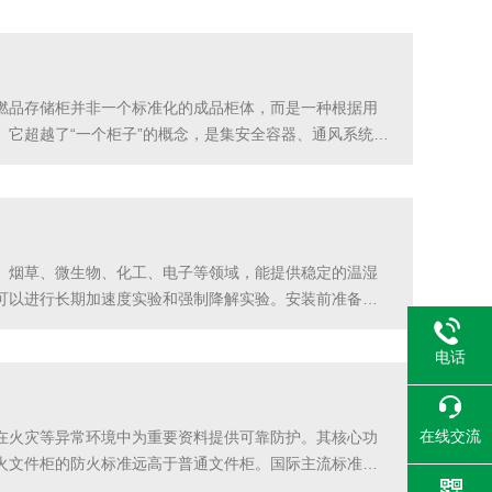
燃品存储柜并非一个标准化的成品柜体，而是一种根据用
它超越了“一个柜子”的概念，是集安全容器、通风系统、
存储柜的核心在于“定制”二字。其设计出发点是对用户存
、烟草、微生物、化工、电子等领域，能提供稳定的温湿
以进行长期加速度实验和强制降解实验。安装前准备：‌
风条件，确保柜体周围无易燃易爆气体积聚。‌设备检查‌：
电话
在线交流
在火灾等异常环境中为重要资料提供可靠防护。其核心功
火文件柜的防火标准远高于普通文件柜。国际主流标准要
可辨。这一性能的实现依赖于双重技术：1.材料阻燃性：柜