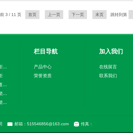
乙醇），需采用双层防火钢板结构。‌可燃液体柜‌（红色）：存放闪点60℃
 3 / 11 页
首页
上一页
下一页
末页
跳转到第
栏目导航
加入我们
易燃品毒害品存储柜防火防爆化学品安全柜
产品中心
在线留言
柜
荣誉资质
联系我们
十二门净气型无管道药品柜化学品存储柜
易燃品存储柜机械锁（全钢系列）
易燃品存储柜密码锁（全钢系列）
司
邮箱：515546856@163.com
传真：