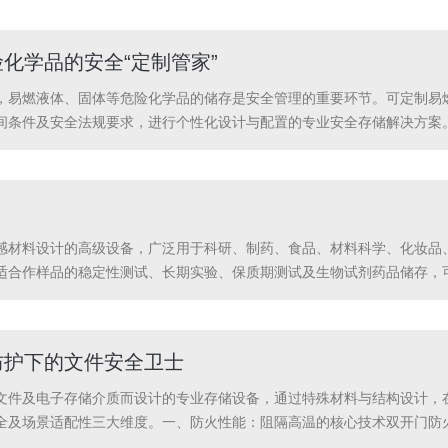
因...
化学品的安全“定制管家”
，易燃液体、固体等危险化学品的储存是安全管理的重要环节。可定制易
间条件及安全法规要求，进行个性化设计与配置的专业安全存储解决方案。
态防护体系。一、核心定义：基于风险评估的个性化安全系统可定制易燃品
.化...
感材料设计的高级设备，广泛用于科研、制药、食品、材料科学、化妆品
适合作样品的稳定性测试、长期实验、保质期测试及生物试剂药品储存，可
危险等级划分（如1区、2区），远离高温、振动源及腐蚀性环境。检查通
..
防护下的文件安全卫士
文件及电子存储介质而设计的专业存储设备，通过特殊材料与结构设计，
全及场景适配性三大维度。一、防火性能：阻隔高温的核心技术双开门防
灾环境中，内部温度需持续1小时低于180℃，确保纸张不碳化、字迹清晰