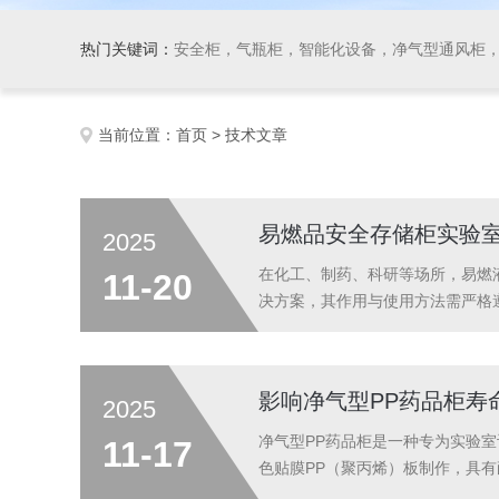
热门关键词：
安全柜，气瓶柜，智能化设备，净气型通风柜，
当前位置：
首页
> 技术文章
易燃品安全存储柜实验室
2025
在化工、制药、科研等场所，易燃
11-20
决方案，其作用与使用方法需严格
可耐受10分钟以上1000℃高温
防止可燃气体积聚。某实验室测试..
影响净气型PP药品柜寿
2025
净气型PP药品柜是一种专为实验
11-17
色贴膜PP（聚丙烯）板制作，具
长，质量有保证。层板：采用瓷白