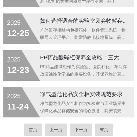
热、防止过热起火-主动排风+温控启...
碍人员疏散和消防救援。化学品存储柜间距并
多“隐身”的安全问题逐一浮出水面，其中，化
非随意设定，而是基于化学品危险特性、消防
学实验小型试剂暂存库的安全共性问题尤为突
规范、操作便利性等多重因素综合确定的强制
出，主要概括为危化品品种多、数量多、分布
如何选择适合的实验室废弃物暂存柜
2025
性要求。理解最小间距的设定依据、不同场景
广、危险源多、技术缺陷和管理体系不够*等，
下的具体数值以及间距不足可能引发的风险，
易发生火灾、爆炸、毒害和生物安全等重大安
户外暂存柜结构包括箱体、软件管理系统、物
12-25
是确保化学品储存场所本质安全的关键前
全事故，化学小型试剂库是容易发生安全事故
联网云管理平台、防雷防静电接地系统、高清
提。...
的“高风险区”，应倍加重视。化学实验小型试
防爆监控系统、防爆供电系统、恒温恒湿系
剂暂存库包含防爆电器改造、通风管路、危化
统、防爆照明系统、自主监测及报警系统、消
PP药品酸碱柜保养全攻略：三大核心要点让设备更耐用
2025
品库报警系统、危化品存储系统、消防系统
防智能管理系统、防腐系统、内部分类储存系
等。化学实验小型试剂暂存库的优势：安全性
统、通风排气系统、漏液回收系统、废气净化
PP药品酸碱柜作为实验室、医院和化工车间存
12-23
提升：‌风险隔离‌：通过分类分区存放，...
处理系统、个人防护系统、清洁用品储备系
放腐蚀性化学品的重要设备，其保养维护直接
统、自动泄压系统、紧急冲淋器等系统单元组
关系到存储安全和设备使用寿命。正确的保养
成，用户可以根据广胜科技的配置需求表，选
不仅能延长设备运行时间，更能确保化学品的
净气型危化品安全柜安装规范要求解析
2025
择实际使用需求的功能系统。选实验室废弃物
存储安全，为实验和医疗工作提供可靠保障。
暂存柜，核心是‌匹配你的废弃物类型和实验室
本文将为您详细介绍PP药品酸碱柜的保养要
净气型危化品安全柜作为实验室与工业场景中
11-24
环境‌，同时确保合规和耐用：先明确你的废
点。一、日常清洁与使用规范1.pp药品酸碱柜
保障化学品存储安全的核心设备，其安装规范
弃...
表面清洁是保养的基础。每周使用中性洗涤剂
直接关系到设备性能、人员安全及环境合规
与软布清洁柜体内外表面，避免使用强酸强碱
性。本文从选址定位、柜体安装、净气系统配
首页
上一页
下一页
末页
清洁剂或钢丝球，以免损伤防腐层。清洁内部
置及安全防护四个维度，系统梳理其安装规范