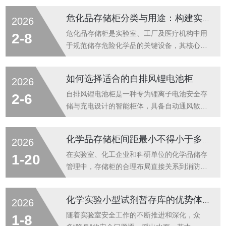
化工、制药、科研、制造等行业，能有效实现
危化品存储柜分类与用途：构建实验室安全的第一道防线
2026
危化品的分类、防泄漏、防爆与智能监控管
理。层架式危化品暂存柜的材质选择需根据储
危化品存储柜是实验室、工厂及医疗机构中用
2-8
存化学品的性质、使用环境及安全标准综合确
于规范储存危险化学品的关键设备，其核心价
定，常见的主要有‌钢制金属、聚丙烯（PP）塑
值在于通过物理隔离与专业防护，有效降低化
料和复合材料‌三大类。钢制金属材质：适用于
学品泄漏、火灾及中毒风险。根据国家相关标
如何选择适合的自排风锂电池柜
2026
存放易燃液体、可燃物及一般化学品，具备高
准（如GB/T15098-2008、DB4403/T79），
强度、防火防爆性能。‌结构特点‌：采用1.2mm
危化品存储柜主要依据化学品的物理化学性质
自排风锂电池柜是一种专为锂离子电池安全存
2-6
以上双层冷轧钢板或镀锌钢板...
及危险特性进行分类，并采用国际通用的“五色
储与充电设计的智能柜体，具备自动通风散热
分类体系”进行标识，每种颜色对应特定的储存
功能，能有效降低柜内温度、排出可燃气体，
对象与安全要求。一、分类体系危化品存储柜
防止热失控引发火灾事故。这类柜体广泛应用
化学品存储柜间距最小不得小于多少
2026
的分类严格遵循“化学性质相容”与“风险等级匹
于电动自行车集中充电站、工厂电池暂存区、
配”的原则，具体分为以下五大类：1.黄色柜
储能电站及物流中心等场景。选择适合的自排
在实验室、化工企业和科研单位的化学品储存
1-20
（易燃液体...
风锂电池柜，关键在于‌匹配使用场景的安全需
管理中，存储柜的合理布局直接关系到消防安
求、环境条件和管理要求‌，尤其在电动自行车
全、应急疏散和日常操作安全。许多单位在空
充电站、电池暂存区等高风险场所，必须兼顾
间有限的情况下，往往忽视存储柜之间的安全
化学实验小型试剂暂存库的优势体现
2026
智能排风、防火防爆与合规性。明确使用场景
间距要求，导致柜体间距过小，不仅影响通风
与核心需求:电动自行车集中充电点‌-快速散
散热、增加火灾风险，更可能在紧急情况下阻
随着实验室安全工作的不断推进和深化，众
1-8