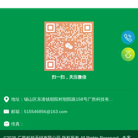
时，应先取出药品，擦拭后放回，同时检查隔
要求。一、选址定位：远离风险源，保障通风
板是否变形开裂，有问题及时更换。对...
环境净气型危化品安全柜需放置在干燥、通风
良好的非人员密集区域，避免靠近高温源、湿
气源及阳光直射区域。根据国际标准，柜体与
明火或热源的直线距离应≥15米，与电力设施
≥5米；若为可燃气体储存柜，与氧化性气体储
存柜的间距需≥20米。此外，柜体底部需...
扫一扫，关注微信
地址：锡山区东港镇朝阳村朝阳路158号广胜科技有限公司
邮箱：515546856@163.com
传真：
©2026 广胜科技无锡有限公司 版权所有 All Rights Reserved. 备案