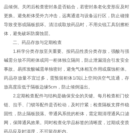
品倾倒。关闭后检查密封条是否贴合，若密封条老化变形应及时
更换。避免柜体受外力冲击，远离通道与设备运行区，防止碰撞
导致变形或隔板损坏。清洁或取放药品时，不用尖锐工具刮擦柜
体，避免破坏防腐蚀层。
二、药品存放与定期检查
1.科学分类存放至关重要。按药品性质分类存放，强酸与强
碱需分放不同柜体或同一柜体独立隔间，防止泄漏混合引发安全
事故。易挥发酸碱需单独密封，避免气体相互作用或腐蚀柜体。
药品存放量不宜过多，需预留柜体1/3以上空间供空气流通，存
放高度应低于隔板边缘5cm，防止倾倒溢出。
2.定期检查配件与结构是确保安全的关键。每月检查柜门铰
链、拉手、门锁等配件是否松动，及时拧紧；检查隔板支撑件稳
固性，防止隔板脱落。带通风系统的柜体，需定期清理通风口滤
网，保障通风效果。同时检查化学品标签的清晰度，过期或变质
药品应及时清理，不可留存柜内。